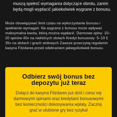
muszą spełnić wymagania dotyczące obrotu, zanim
będą mogli wypłacić jakiekolwiek wygrane z bonusu.
Może obowiązywać limit czasu na wykorzystanie bonusu i
spełnienie wymagań. Na wygrane z bonusu może wpływać
maksymalna kwota, którą można wypłacić. Darmowe spiny: 10–
20 spinów 40x na niektórych slotach Kredyt bonusowy: 5–10 £
35x na slotach i grach stołowych Zawsze przeczytaj regulamin
kasyna Fitzdares przed odebraniem jakiegokolwiek bonusu.
Odbierz swój bonus bez
depozytu już teraz
Dołącz do kasyna Fitzdares już dziś i ciesz się
darmowymi spinami oraz kredytami bonusowymi
bez konieczności dokonywania wpłaty. Zacznij
grać w ulubione gry bez ryzyka!