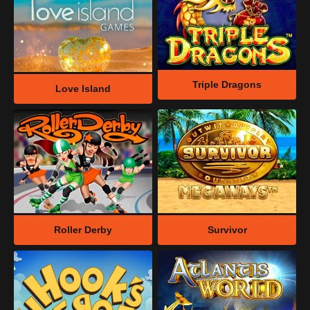
Triple Dragons
Love Island
Roller Derby
Survivor