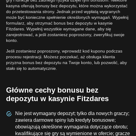
gry i funkcje bez żadnego ryzyka dzięki tym bonusom. Niektóre
kasyna oferują bonusy bez depozytu, które można wykorzystać
do przetestowania strony. Jednak przed wypłatą wygranych
może być konieczne spełnienie określonych wymagań. Wypełnij
formularz, aby otrzymać bonus bez depozytu w kasynie
Fitzdares. Wypełnij wszystkie wymagane dane, aby się
zarejestrować, a jeśli zostaniesz poproszony, zweryfikuj swoje
konto.
Jeśli zostaniesz poproszony, wprowadź kod kuponu podczas
procesu rejestracji. Możesz poczekać, aż obsługa klienta
przyzna bonus bez depozytu na Twoje konto, lub pozwolić, aby
stało się to automatycznie.
Główne cechy bonusu bez
depozytu w kasynie Fitzdares
Nie jest wymagany depozyt; tylko dla nowych graczy;
zawiera darmowe spiny lub kredyty bonusowe;
obowiązują określone wymagania dotyczące obrotu;
kwalifikujące się gry są wymienione w ofercie; gracze