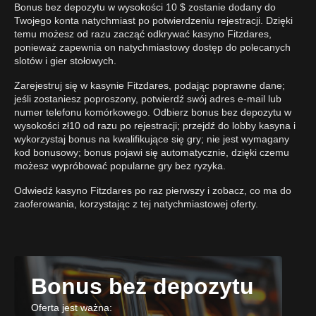
Bonus bez depozytu w wysokości 10 $ zostanie dodany do
Twojego konta natychmiast po potwierdzeniu rejestracji. Dzięki
temu możesz od razu zacząć odkrywać kasyno Fitzdares,
ponieważ zapewnia on natychmiastowy dostęp do polecanych
slotów i gier stołowych.
Zarejestruj się w kasynie Fitzdares, podając poprawne dane;
jeśli zostaniesz poproszony, potwierdź swój adres e-mail lub
numer telefonu komórkowego. Odbierz bonus bez depozytu w
wysokości zł10 od razu po rejestracji; przejdź do lobby kasyna i
wykorzystaj bonus na kwalifikujące się gry; nie jest wymagany
kod bonusowy; bonus pojawi się automatycznie, dzięki czemu
możesz wypróbować popularne gry bez ryzyka.
Odwiedź kasyno Fitzdares po raz pierwszy i zobacz, co ma do
zaoferowania, korzystając z tej natychmiastowej oferty.
Bonus bez depozytu
Oferta jest ważna: