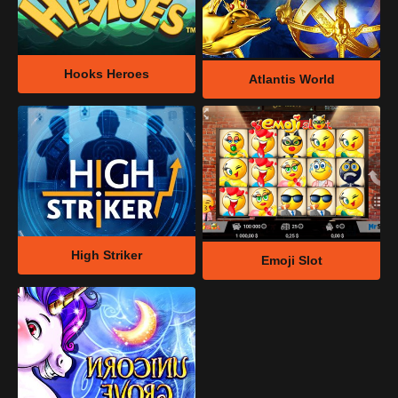
Hooks Heroes
Atlantis World
High Striker
Emoji Slot