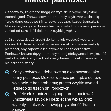
metod płatności
Oznacza to, że gracze mogą cieszyć się łatwymi i szybkimi
transakcjami. Zaawansowane protokoły szyfrowania chronią
Twoje dane osobowe i finansowe podczas każdej transakcji.
Możesz wykorzystać bonus bez depozytu lub postawić pierwszy
zakład od razu, jeśli dokonasz szybkiej wpłaty.
Jeśli chcesz dodać środki do konta lub wypłacić wygrane,
kasyno Fitzdares sprawdziło wszystkie akceptowane metody
płatności, aby zapewnić ich szybkość i bezpieczeństwo.
Ponieważ kasyno dąży do maksymalnej efektywności, większość
metod wpłaty kredytuje konto natychmiast, dzięki czemu nigdy
nie przegapisz gry.
Karty kredytowe i debetowe są akceptowane jako
formy płatności. Możesz wpłacić pieniądze od razu i
wypłacić je bez problemu; proces zwykle trwa od
jednego do trzech dni roboczych.
Portfele elektroniczne są popularne, ponieważ
umożliwiają szybkie i bezpieczne wpłaty oraz
wypłaty, a także zachowują prywatność Twoich