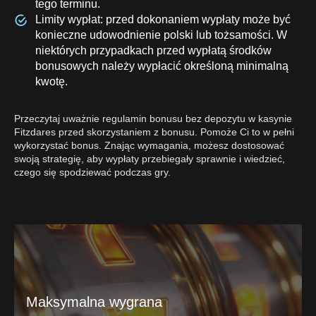
tego terminu.
Limity wypłat: przed dokonaniem wypłaty może być
konieczne udowodnienie polski lub tożsamości. W
niektórych przypadkach przed wypłatą środków
bonusowych należy wypłacić określoną minimalną
kwotę.
Przeczytaj uważnie regulamin bonusu bez depozytu w kasynie
Fitzdares przed skorzystaniem z bonusu. Pomoże Ci to w pełni
wykorzystać bonus. Znając wymagania, możesz dostosować
swoją strategię, aby wypłaty przebiegały sprawnie i wiedzieć,
czego się spodziewać podczas gry.
Maksymalna wygrana