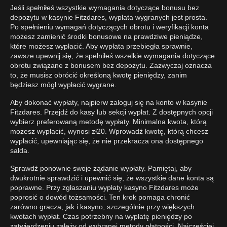
Jeśli spełniłeś wszystkie wymagania dotyczące bonusu bez
depozytu w kasynie Fitzdares, wypłata wygranych jest prosta.
Po spełnieniu wymagań dotyczących obrotu i weryfikacji konta
możesz zamienić środki bonusowe na prawdziwe pieniądze,
które możesz wypłacić. Aby wypłata przebiegła sprawnie,
zawsze upewnij się, że spełniłeś wszelkie wymagania dotyczące
obrotu związane z bonusem bez depozytu. Zazwyczaj oznacza
to, że musisz obrócić określoną kwotę pieniędzy, zanim
będziesz mógł wypłacić wygrane.
Aby dokonać wypłaty, najpierw zaloguj się na konto w kasynie
Fitzdares. Przejdź do kasy lub sekcji wypłat. Z dostępnych opcji
wybierz preferowaną metodę wypłaty. Minimalna kwota, którą
możesz wypłacić, wynosi zł20. Wprowadź kwotę, którą chcesz
wypłacić, upewniając się, że nie przekracza ona dostępnego
salda.
Sprawdź ponownie swoje żądanie wypłaty. Pamiętaj, aby
dwukrotnie sprawdzić i upewnić się, że wszystkie dane konta są
poprawne. Przy zgłaszaniu wypłaty kasyno Fitzdares może
poprosić o dowód tożsamości. Ten krok pomaga chronić
zarówno gracza, jak i kasyno, szczególnie przy większych
kwotach wypłat. Czas potrzebny na wypłatę pieniędzy po