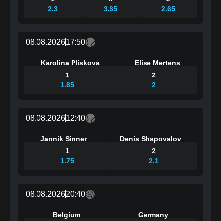
1
X
2
2.3
3.65
2.65
08.08.2026
17:50
Karolina Pliskova
Elise Mertens
1
2
1.85
2
08.08.2026
12:40
Jannik Sinner
Denis Shapovalov
1
2
1.75
2.1
08.08.2026
20:40
Belgium
Germany