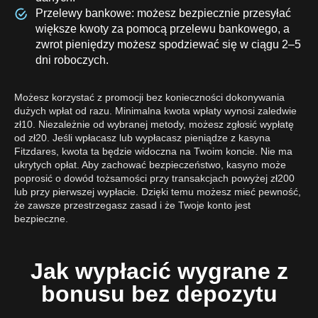
danych.
Przelewy bankowe: możesz bezpiecznie przesyłać
większe kwoty za pomocą przelewu bankowego, a
zwrot pieniędzy możesz spodziewać się w ciągu 2–5
dni roboczych.
Możesz korzystać z promocji bez konieczności dokonywania
dużych wpłat od razu. Minimalna kwota wpłaty wynosi zaledwie
zł10. Niezależnie od wybranej metody, możesz zgłosić wypłatę
od zł20. Jeśli wpłacasz lub wypłacasz pieniądze z kasyna
Fitzdares, kwota ta będzie widoczna na Twoim koncie. Nie ma
ukrytych opłat. Aby zachować bezpieczeństwo, kasyno może
poprosić o dowód tożsamości przy transakcjach powyżej zł200
lub przy pierwszej wypłacie. Dzięki temu możesz mieć pewność,
że zawsze przestrzegasz zasad i że Twoje konto jest
bezpieczne.
Jak wypłacić wygrane z
bonusu bez depozytu