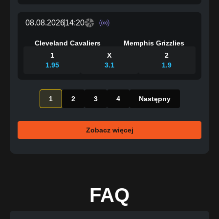
08.08.2026
14:20
Cleveland Cavaliers
Memphis Grizzlies
1
X
2
1.95
3.1
1.9
1
2
3
4
Następny
Zobacz więcej
FAQ