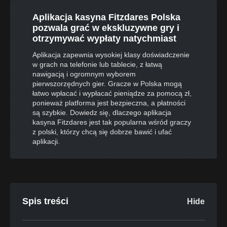
Aplikacja kasyna Fitzdares Polska
pozwala grać w ekskluzywne gry i
otrzymywać wypłaty natychmiast
Aplikacja zapewnia wysokiej klasy doświadczenie
w grach na telefonie lub tablecie, z łatwą
nawigacją i ogromnym wyborem
pierwszorzędnych gier. Gracze w Polska mogą
łatwo wpłacać i wypłacać pieniądze za pomocą zł,
ponieważ platforma jest bezpieczna, a płatności
są szybkie. Dowiedz się, dlaczego aplikacja
kasyna Fitzdares jest tak popularna wśród graczy
z polski, którzy chcą się dobrze bawić i ufać
aplikacji.
Spis treści
Hide