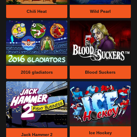
Chili Heat
Wild Pearl
2016 gladiators
Blood Suckers
Ice Hockey
Jack Hammer 2