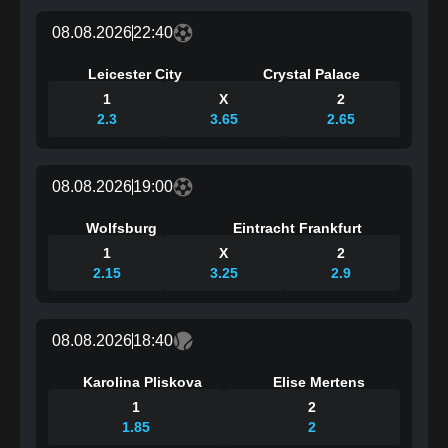
08.08.2026
22:40
Leicester City
Crystal Palace
1
X
2
2.3
3.65
2.65
08.08.2026
19:00
Wolfsburg
Eintracht Frankfurt
1
X
2
2.15
3.25
2.9
08.08.2026
18:40
Karolina Pliskova
Elise Mertens
1
2
1.85
2