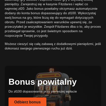
pieniędzy. Zarejestruj się w kasynie Fitzdares i wpłać co
najmniej zł20. Jako bonus powitalny otrzymasz automatycznie
dodany do konta bonus dopasowujący do zł100. Wykorzystaj
swój bonus na gry, które liczą się do wymagań dotyczących
obrotu. Przed zaakceptowaniem warunków upewnij się, że
przeczytałeś je wszystkie. Zespół Fitzdares dba o to, aby proces
przebiegał sprawnie, co jest świetnym sposobem na
rozpoczęcie Twojej przygody.
Możesz cieszyć się całą zabawą z dodatkowymi pieniędzmi, jeśli
dokonasz swojego pierwszego ruchu już dziś.
Bonus powitalny
Do zł100 dopasowania przy pierwszej wpłacie
Odbierz bonus