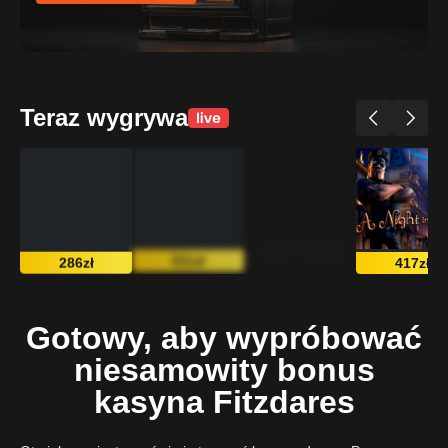
Teraz wygrywa
286zł
311zł
86zł
243zł
Gotowy, aby wypróbować
niesamowity bonus
kasyna Fitzdares