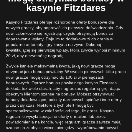
kasynie Fitzdares
Kasyno Fitzdares oferuje różnorodne oferty bonusowe dla
nowych graczy, aby poprawić ich pierwsze doświadczenia. Gdy
nowi członkowie się rejestrują, często otrzymują bonus za
dopasowanie wpłaty. Daje im to dodatkowe zł do grania w
popularne automaty i gry kasyna na żywo. Dokonaj
kwalifikującej się pierwszej wpłaty, która zwykle wynosi minimum
20 zł, aby otrzymać tę nagrodę.
Zwykle istnieje maksymalna kwota, jaką nowi gracze mogą
otrzymać jako bonus powitalny. W swoich pierwszych kilku grach
nowi gracze mogą otrzymać do 100 zł w pieniądzach
bonusowych. Oprócz bonusu powitalnego kasyno Fitzdares
dokłada też wiele starań, aby nagradzać regularną grę, dając
obecnym klientom szanse na bonusy. Możesz otrzymywać
bonusy doładowujące, pakiety darmowych spinów i inne oferty
przez cały czas. Niektóre z tych ofert mogą być
spersonalizowane w zależności od tego, ile grasz. Kasyno
regularnie wysyła specjalne oferty e-mailem lub przez
powiadomienia na koncie, więc regularni gracze zawsze mają
szanse na zdobycie więcej pieniędzy i wypróbowanie nowych