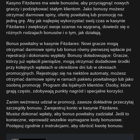
Kasyno Fitzdares ma wiele bonusów, aby przyciągnąć nowych
graczy i podziękować stałym klientom. Jako bonusy możesz
otrzymać darmowe spiny, ofertę powitalną lub promocję na
jedną grę. Aby jak najlepiej wykorzystać swój czas w kasynie
Fitzdares i zwiększyć swoje szanse na wygraną, dowiedz się o
różnych rodzajach bonusów i o tym, jak działają.
Bonus powitalny w kasynie Fitzdares: Nowi gracze mogą
otrzymać darmowe spiny lub bonus równy pierwszej wpłacie po
rejestracji i dokonaniu wypłaty. Bonusy doładowujące: Gracze,
którzy już wpłacili pieniądze, mogą otrzymać dodatkowe środki
przy kolejnych wpłatach w określone dni lub w okresach
promocyjnych. Rejestrując się na niektóre automaty, możesz
otrzymać darmowe spiny w ramach pakietu powitalnego lub jako
osobną promocję. Program dla lojalnych klientów: Osoby, które
grają często, zdobywają punkty nagród i specjalne korzyści.
Zanim weźmiesz udział w promocji, zawsze dokładnie przeczytaj
szczegóły bonusu. Zarejestruj konto w kasynie Fitzdares.
Musisz dokonać wpłaty, aby bonus powitalny zadziałał. Jeśli to
konieczne, wprowadź wszelkie wymagane kody bonusowe.
Postępuj zgodnie z instrukcjami, aby obrócić kwotę bonusu.