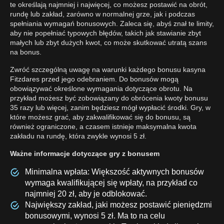
te określają najmniej i najwięcej, co możesz postawić na obrót,
rundę lub zakład, zarówno w normalnej grze, jak i podczas
spełniania wymagań bonusowych. Zaleca się, abyś znał te limity,
aby nie popełniać typowych błędów, takich jak stawianie zbyt
małych lub zbyt dużych kwot, co może skutkować utratą szans
na bonus.
Zwróć szczególną uwagę na warunki każdego bonusu kasyna
Fitzdares przed jego odebraniem. Do bonusów mogą
obowiązywać określone wymagania dotyczące obrotu. Na
przykład możesz być zobowiązany do obrócenia kwoty bonusu
35 razy lub więcej, zanim będziesz mógł wypłacić środki. Gry, w
które możesz grać, aby zakwalifikować się do bonusu, są
również ograniczone, a czasem istnieje maksymalna kwota
zakładu na rundę, która zwykle wynosi 5 zł.
Ważne informacje dotyczące gry z bonusem
Minimalna wpłata: Większość aktywnych bonusów
wymaga kwalifikującej się wpłaty, na przykład co
najmniej 20 zł, aby je odblokować.
Największy zakład, jaki możesz postawić pieniędzmi
bonusowymi, wynosi 5 zł. Ma to na celu