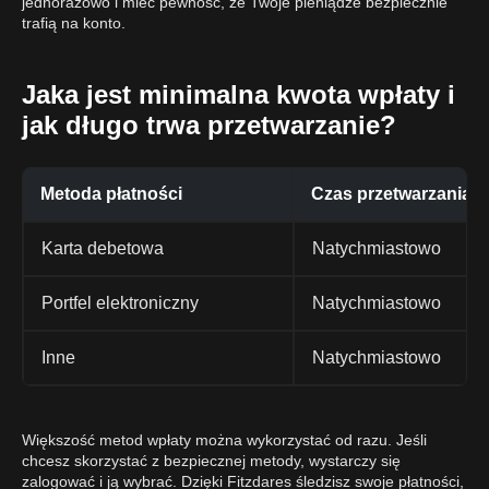
jednorazowo i mieć pewność, że Twoje pieniądze bezpiecznie
trafią na konto.
Jaka jest minimalna kwota wpłaty i
jak długo trwa przetwarzanie?
Metoda płatności
Czas przetwarzania
Karta debetowa
Natychmiastowo
Portfel elektroniczny
Natychmiastowo
Inne
Natychmiastowo
Większość metod wpłaty można wykorzystać od razu. Jeśli
chcesz skorzystać z bezpiecznej metody, wystarczy się
zalogować i ją wybrać. Dzięki Fitzdares śledzisz swoje płatności,