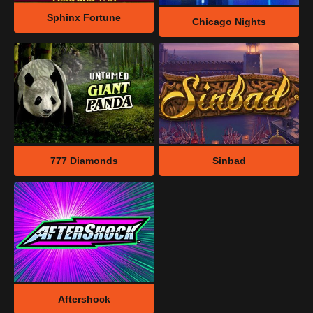
Sphinx Fortune
Chicago Nights
777 Diamonds
Sinbad
Aftershock