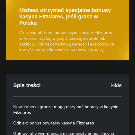
Możesz otrzymać specjalne bonusy
kasyna Fitzdares, jeśli grasz w
Polska
Ciesz się ofertami bonusowymi kasyna Fitzdares
w Polska i zyskaj więcej z każdego obrotu lub
zakładu. Odkryj dodatkową wartość i ekskluzywne
korzyści zaprojektowane dla naszych graczy.
Spis treści
Hide
Nowi i obecni gracze mogą otrzymać bonusy w kasynie
Fitzdares
Odbierz bonus powitalny kasyna Fitzdares
Gotowy, aby wypróbować niesamowity bonus kasyna