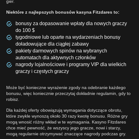
gier.
Niektóre z najlepszych bonusów kasyna Fitzdares to:
bonusy za dopasowanie wpłaty dla nowych graczy
do 100 $
tygodniowe lub oparte na wydarzeniach bonusy
doładowujące dla ciągłej zabawy
pakiety darmowych spinów na wybranych
automatach dla aktywnych członków
nagrody lojalnościowe i programy VIP dla wielkich
graczy i częstych graczy
Może być konieczne wyrażenie zgody na odebranie każdego
bonusu, więc koniecznie przeczytaj dokładnie regulamin, gdy to
robisz.
Dla każdej oferty obowiązują wymagania dotyczące obrotu,
które zwykle wynoszą około 30 razy kwotę bonusu. Różne gry
mogą wnosić różny wkład w te wymagania. Kasyno Fitzdares
chce mieć pewność, że wszyscy jego gracze, nowi i starzy,
mogą regularnie otrzymywać znaczące nagrody podczas gry.