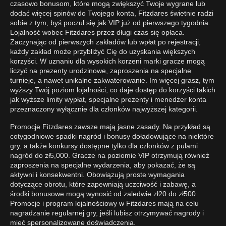
czasowo bonusom, które mogą zwiększyć Twoje wygrane lub
dodać więcej spinów do Twojego konta, Fitzdares świetnie radzi
sobie z tym, byś poczuł się jak VIP już od pierwszego tygodnia.
Lojalność wobec Fitzdares przez długi czas się opłaca.
Zaczynając od pierwszych zakładów lub wpłat po rejestracji,
każdy zakład może przybliżyć Cię do uzyskania większych
korzyści. W uznaniu dla wysokich korzeni marki gracze mogą
liczyć na prezenty urodzinowe, zaproszenia na specjalne
turnieje, a nawet unikalne zakwaterowanie. Im więcej grasz, tym
wyższy Twój poziom lojalności, co daje dostęp do korzyści takich
jak wyższe limity wypłat, specjalne prezenty i menedżer konta
przeznaczony wyłącznie dla członków najwyższej kategorii.
Promocje Fitzdares zawsze mają jasne zasady. Na przykład są
cotygodniowe spadki nagród i bonusy doładowujące na niektóre
gry, a także konkursy dostępne tylko dla członków z pulami
nagród do zł5,000. Gracze na poziomie VIP otrzymują również
zaproszenia na specjalne wydarzenia, aby pokazać, że są
aktywni i konsekwentni. Obowiązują proste wymagania
dotyczące obrotu, które zapewniają uczciwość i zabawę, a
środki bonusowe mogą wynosić od zaledwie zł20 do zł500.
Promocje i program lojalnościowy w Fitzdares mają na celu
nagradzanie regularnej gry, jeśli lubisz otrzymywać nagrody i
mieć spersonalizowane doświadczenia.