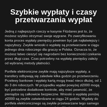
Szybkie wypłaty i czasy
przetwarzania wypłat
Jedną z najlepszych rzeczy w kasynie Fitzdares jest to, że
możesz szybko otrzymać swoje wygrane. Po zweryfikowaniu
konta proces wypłaty pieniędzy powinien być jak najłatwiejszy i
najszybszy. Zwykle wnioski o wypłatę są przetwarzane w ciągu
jednego dnia roboczego dla graczy w Polska. Oznacza to, że
możesz łatwo cieszyć się nagrodami bez konieczności czekania
przez długi czas. Czas potrzebny na wypłatę pieniędzy zależy
od wybranej metody płatności.
Portfele elektroniczne zwykle mają najszybsze wypłaty, a
transfery odbywają się zaledwie kilka godzin po przetworzeniu.
Przelewy bankowe i wypłaty kartą mogą trwać nieco dłużej, od 1
do 3 dni roboczych. W przypadku wypłat powyżej zł2000 mogą
być potrzebne dodatkowe kontrole, aby mieć pewność, że
pieniądze są całkowicie bezpieczne. Wnioski o wypłatę poniżej
zł2000 są zwykle zatwierdzane w ciągu 24 godzin. Wypłaty do
portfela elektronicznego są zwykle przetwarzane tego samego