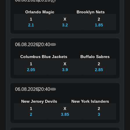
Orlando Magic
Brooklyn Nets
1
X
2
2.1
3.2
1.85
06.08.2026
20:40
Columbus Blue Jackets
Buffalo Sabres
1
X
2
2.05
3.9
2.85
06.08.2026
20:40
New Jersey Devils
New York Islanders
1
X
2
2
3.85
3