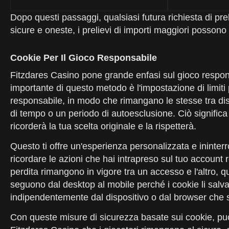
Dopo questi passaggi, qualsiasi futura richiesta di pr
sicure e oneste, i prelievi di importi maggiori possono 
Cookie Per Il Gioco Responsabile
Fitzdares Casino pone grande enfasi sul gioco responsa
importante di questo metodo è l'impostazione di limiti 
responsabile, in modo che rimangano le stesse tra disp
di tempo o un periodo di autoesclusione. Ciò significa
ricorderà la tua scelta originale e la rispetterà.
Questo ti offre un'esperienza personalizzata e ininterro
ricordare le azioni che hai intrapreso sul tuo account 
perdita rimangono in vigore tra un accesso e l'altro, qu
seguono dal desktop al mobile perché i cookie li salv
indipendentemente dal dispositivo o dal browser che st
Con queste misure di sicurezza basate sui cookie, puo