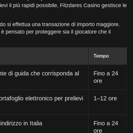
vi il più rapidi possibile, Fitzdares Casino gestisce le
ndo si effettua una transazione di importo maggiore.
è pensato per proteggere sia il giocatore che il
Tempo
te di guida che corrisponda al
Fino a 24
ore
rtafoglio elettronico per prelievi
1–12 ore
ndirizzo in Italia
Fino a 24
ore