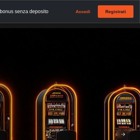
bonus senza deposito
Accedi
Registrati