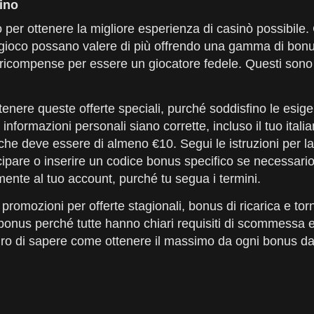
sino
no per ottenere la migliore esperienza di casinò possibile
i gioco possano valere di più offrendo una gamma di bon
 ricompense per essere un giocatore fedele. Questi sono t
ttenere queste offerte speciali, purché soddisfino le esig
ormazioni personali siano corrette, incluso il tuo italiano
che deve essere di almeno €10. Segui le istruzioni per l
tecipare o inserire un codice bonus specifico se necessari
amente al tuo account, purché tu segua i termini.
e promozioni per offerte stagionali, bonus di ricarica e to
a bonus perché tutte hanno chiari requisiti di scommessa e 
o di sapere come ottenere il massimo da ogni bonus dal tu