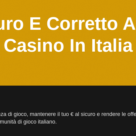
ro E Corretto A
Casino In Italia
nza di gioco, mantenere il tuo € al sicuro e rendere le offer
munità di gioco italiano.