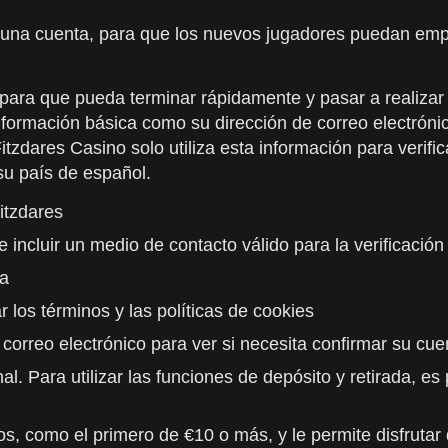
n de una cuenta, para que los nuevos jugadores puedan em
 para que pueda terminar rápidamente y pasar a realizar
 información básica como su dirección de correo electróni
itzdares Casino solo utiliza esta información para verif
su país de español.
Fitzdares
incluir un medio de contacto válido para la verificación
ta
 los términos y las políticas de cookies
orreo electrónico para ver si necesita confirmar su cue
l. Para utilizar las funciones de depósito y retirada, es
os, como el primero de €10 o más, y le permite disfrutar 