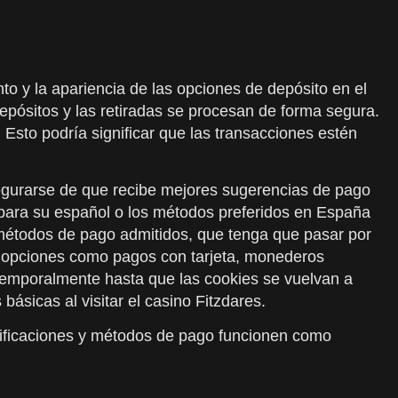
to y la apariencia de las opciones de depósito en el
depósitos y las retiradas se procesan de forma segura.
Esto podría significar que las transacciones estén
segurarse de que recibe mejores sugerencias de pago
para su español o los métodos preferidos en España
s métodos de pago admitidos, que tenga que pasar por
r opciones como pagos con tarjeta, monederos
 temporalmente hasta que las cookies se vuelvan a
básicas al visitar el casino Fitzdares.
nificaciones y métodos de pago funcionen como