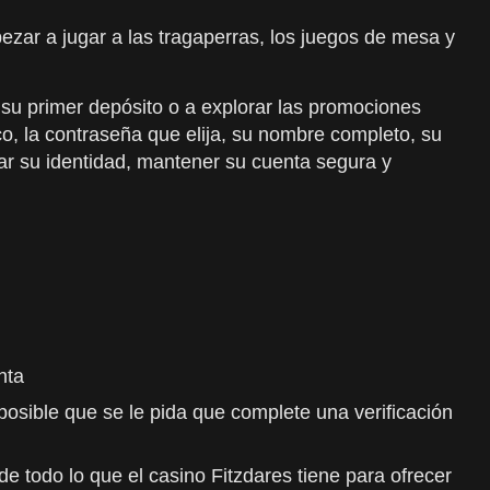
pezar a jugar a las tragaperras, los juegos de mesa y
 su primer depósito o a explorar las promociones
co, la contraseña que elija, su nombre completo, su
icar su identidad, mantener su cuenta segura y
nta
 posible que se le pida que complete una verificación
de todo lo que el casino Fitzdares tiene para ofrecer