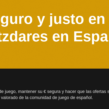
guro y justo en 
tzdares en Esp
a de juego, mantener su € segura y hacer que las oferta
valorado de la comunidad de juego de español.