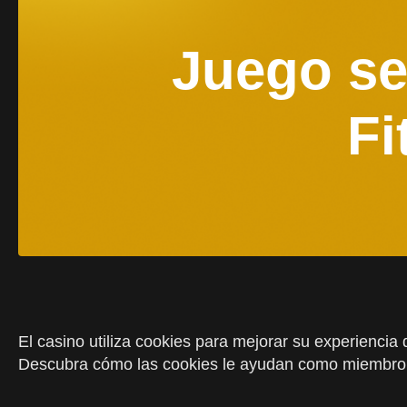
Juego se
Fi
El casino utiliza cookies para mejorar su experienci
Descubra cómo las cookies le ayudan como miembro 