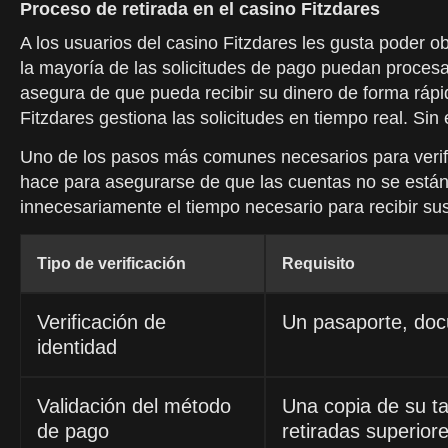
Proceso de retirada en el casino Fitzdares
A los usuarios del casino Fitzdares les gusta poder o
la mayoría de las solicitudes de pago puedan proces
asegura de que pueda recibir su dinero de forma rápid
Fitzdares gestiona las solicitudes en tiempo real. Sin
Uno de los pasos más comunes necesarios para verifica
hace para asegurarse de que las cuentas no se están 
innecesariamente el tiempo necesario para recibir su
Tipo de verificación
Requisito
Verificación de
Un pasaporte, doc
identidad
Validación del método
Una copia de su ta
de pago
retiradas superior