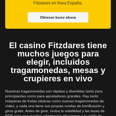
Fitzdares en línea España.
Obtener bono ahora
El casino Fitzdares tiene
muchos juegos para
elegir, incluidos
tragamonedas, mesas y
crupieres en vivo
Nuestras tragamonedas son rápidas y divertidas tanto para
principiantes como para apostadores grandes. Hay tanto
máquinas de frutas clásicas como nuevas tragamonedas de
vídeo, y cada una tiene sus propias rondas de bonificación y
giros gratis. Antes de girar, revisa la volatilidad y las tasas de
RTP, para que puedas adaptar tus elecciones a tu estilo de