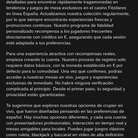
detalladas para encontrar rápidamente tragamonedas en
tendencia y juegos de mesa exclusivos en el casino Fitzdares
en línea España. Actualizamos nuestra colección regularmente,
por lo que siempre encontrarás experiencias frescas y
promociones continuas. Nuestro programa de fidelidad
personalizado recompensa a los jugadores frecuentes
directamente con créditos en €, asegurando que cada sesión
esté adaptada a tus preferencias.
Para una experiencia atractiva con recompensas reales,
empieza creando tu cuenta. Nuestro proceso de registro solo
requiere datos básicos, con la moneda establecida en € por
defecto para tu comodidad. Una vez que confirmes, podrás
acceder a nuestras mesas en vivo, juegos y experiencias
exclusivas de inmediato. No habrá ninguna verificación
complicada al principio. Desde el primer paso, tu seguridad y
privacidad están garantizadas.
Te sugerimos que explores nuestras opciones de crupier en
vivo, que fueron diseñadas pensando en las preferencias de
español. Hay muchas opciones diferentes, y cada una cuenta
con presentadores profesionales, interacción en tiempo real y
mesas amigables para locales. Puedes jugar juegos clásicos
como ruleta, blackjack y baccarat en vídeo de alta definición