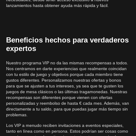
lanzamientos hasta obtener ayuda más rápida y fácil.
Beneficios hechos para verdaderos
expertos
Nuestro programa VIP no da las mismas recompensas a todos.
Nos centramos en darte experiencias que realmente coincidan
con tu estilo de juego y objetivos porque cada miembro tiene
gustos diferentes. Personalizamos nuestras ofertas y bonos
para que se ajusten a tus intereses, ya sea que te gusten los
juegos de mesa clásicos o las últimas tragamonedas. Nuestras
recompensas son diferentes porque vienen con ofertas
personalizadas y reembolso de hasta € cada mes. Además, van
directamente a tu saldo, para que puedas jugar más tiempo sin
problemas.
Los VIP a menudo reciben invitaciones a eventos especiales,
tanto en línea como en persona. Estos podrían ser cosas como