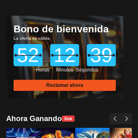
Bono de bienvenida
La oferta es válida:
52
12
38
Horas
Minutos
Segundos
Reclamar ahora
Ahora Ganando