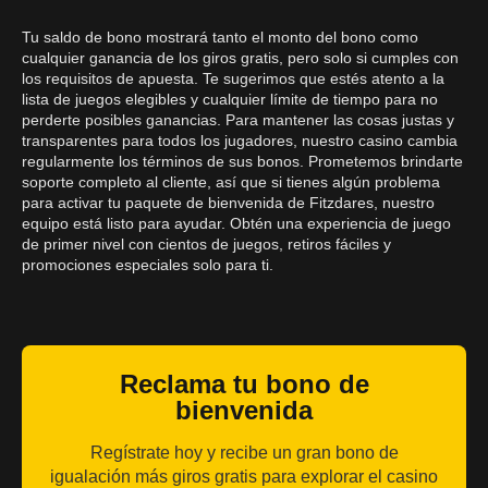
Tu saldo de bono mostrará tanto el monto del bono como
cualquier ganancia de los giros gratis, pero solo si cumples con
los requisitos de apuesta. Te sugerimos que estés atento a la
lista de juegos elegibles y cualquier límite de tiempo para no
perderte posibles ganancias. Para mantener las cosas justas y
transparentes para todos los jugadores, nuestro casino cambia
regularmente los términos de sus bonos. Prometemos brindarte
soporte completo al cliente, así que si tienes algún problema
para activar tu paquete de bienvenida de Fitzdares, nuestro
equipo está listo para ayudar. Obtén una experiencia de juego
de primer nivel con cientos de juegos, retiros fáciles y
promociones especiales solo para ti.
Reclama tu bono de
bienvenida
Regístrate hoy y recibe un gran bono de
igualación más giros gratis para explorar el casino