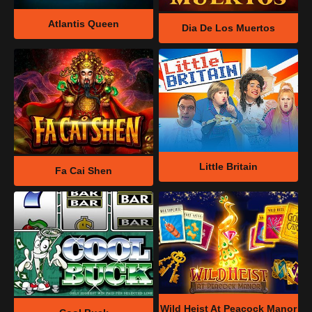
Atlantis Queen
Dia De Los Muertos
Little Britain
Fa Cai Shen
Wild Heist At Peacock Manor