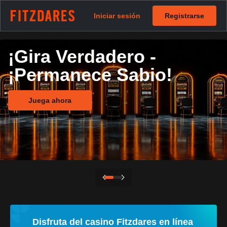
Iniciar sesión
Registrarse
¡Gira Verdadero -
¡Permanece Sabio!
Juega ahora
Disfruta del casino Fitzdares en línea