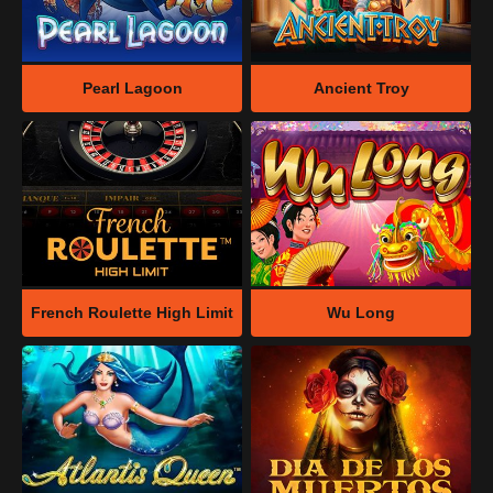
Únete a los eventos especiales del casino Fitzdares:
¡gana en grande con las festividades de España!
Cómo maximizar el éxito en el festival
Pearl Lagoon
Ancient Troy
Únete a los ganadores del casino Fitzdares: ¡los
jugadores en España están ganando dinero!
Cómo sacar el máximo provecho de tu experiencia
Cómo retirar € rápidamente del casino Fitzdares
Cómo obtener los pagos del casino Fitzdares
French Roulette High Limit
Wu Long