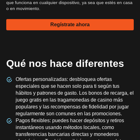
que funciona en cualquier dispositivo, ya sea que estés en casa
o en movimiento.
Regístrate ahora
Qué nos hace diferentes
Ofertas personalizadas: desbloquea ofertas
especiales que se hacen solo para ti según tus
hábitos y patrones de gasto. Los bonos de recarga, el
juego gratis en las tragamonedas de casino más
populares y las recompensas de fidelidad por jugar
regularmente son comunes en las promociones.
Pagos flexibles: puedes hacer depósitos y retiros
instantáneos usando métodos locales, como
transferencias bancarias directas y monederos