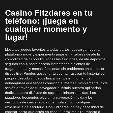
Casino Fitzdares en tu
teléfono: ¡juega en
cualquier momento y
lugar!
Lleva tus juegos favoritos a todas partes; descarga nuestra
plataforma móvil y experimenta jugar en Fitzdares desde la
comodidad de tu bolsillo. Todas las funciones, desde depósitos
seguros con € hasta acceso instantáneo a cientos de
tragamonedas y mesas, funcionan sin problemas en cualquier
dispositivo. Puedes gestionar tu cuenta, rastrear tu historial de
juego y descubrir nuevos lanzamientos en momentos,
dondequiera que tengas conexión a internet. Simplemente inicia
sesión a través de tu navegador o instala nuestra aplicación
dedicada para disfrutar de sesiones ininterrumpidas. Los
jugadores frecuentes elogian la navegación fluida y los
vestíbulos de carga rápida que rivalizan con cualquier
experiencia de escritorio. Con Fitzdares, no hay necesidad de
esperar hasta que estés en casa; tu próximo giro, reparto o