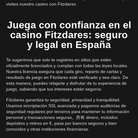
visites nuestro casino con Fitzdares.
Juega con confianza en el
casino Fitzdares: seguro
y legal en España
Te sugerimos que solo te registres en sitios que estén
oficialmente licenciados y cumplan con todas las leyes locales.
Nuestra licencia asegura que cada giro, reparto de cartas y
resultado de juego en Fitzdares esté verificado y sea claro. De
esta manera, puedes relajarte y disfrutar de tu experiencia de
juego, sabiendo que tus intereses están seguros.
Fitzdares garantiza tu seguridad, privacidad y tranquilidad.
Usamos encriptación SSL avanzada y pagamos auditorías de
seguridad regulares por terceros para mantener tu información
personal y transacciones seguras。所有 dinero, incluidos
depósitos y retiros en €, pasa por bancos seguros y bien
conocidos y otras instituciones financieras.