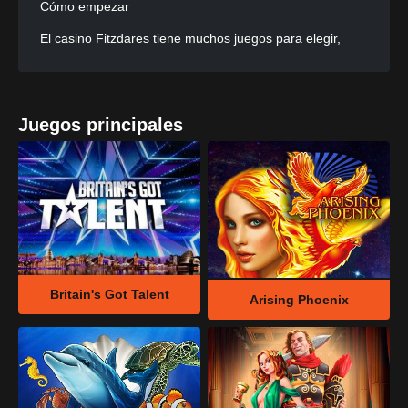
Cómo empezar
El casino Fitzdares tiene muchos juegos para elegir,
incluidos tragamonedas, mesas y crupieres en vivo
Por qué la gente elige el casino Fitzdares para
tragamonedas divertidas
Juegos principales
Promociones semanales del casino Fitzdares: giros
gratis, reembolso y torneos
Cómo funcionan nuestras ofertas
Únete a Fitzdares como VIP y disfruta de beneficios
especiales
Beneficios hechos para verdaderos expertos
Britain's Got Talent
Juega con confianza en el casino Fitzdares: seguro y
Arising Phoenix
legal en España
Casino Fitzdares en tu teléfono: ¡juega en cualquier
momento y lugar!
Por qué los jugadores móviles prefieren Fitzdares