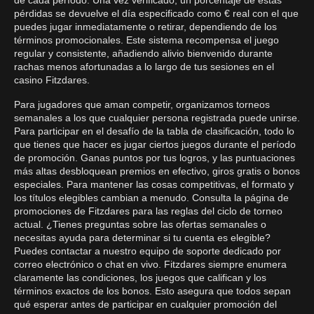
pérdidas se devuelve el día especificado como € real con el que
puedes jugar inmediatamente o retirar, dependiendo de los
términos promocionales. Este sistema recompensa el juego
regular y consistente, añadiendo alivio bienvenido durante
rachas menos afortunadas a lo largo de tus sesiones en el
casino Fitzdares.
Para jugadores que aman competir, organizamos torneos
semanales a los que cualquier persona registrada puede unirse.
Para participar en el desafío de la tabla de clasificación, todo lo
que tienes que hacer es jugar ciertos juegos durante el período
de promoción. Ganas puntos por tus logros, y las puntuaciones
más altas desbloquean premios en efectivo, giros gratis o bonos
especiales. Para mantener las cosas competitivas, el formato y
los títulos elegibles cambian a menudo. Consulta la página de
promociones de Fitzdares para las reglas del ciclo de torneo
actual. ¿Tienes preguntas sobre las ofertas semanales o
necesitas ayuda para determinar si tu cuenta es elegible?
Puedes contactar a nuestro equipo de soporte dedicado por
correo electrónico o chat en vivo. Fitzdares siempre enumera
claramente las condiciones, los juegos que califican y los
términos exactos de los bonos. Esto asegura que todos sepan
qué esperar antes de participar en cualquier promoción del