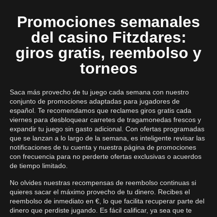
Promociones semanales
del casino Fitzdares:
giros gratis, reembolso y
torneos
Saca más provecho de tu juego cada semana con nuestro
conjunto de promociones adaptadas para jugadores de
español. Te recomendamos que reclames giros gratis cada
viernes para desbloquear carretes de tragamonedas frescos y
expandir tu juego sin gasto adicional. Con ofertas programadas
que se lanzan a lo largo de la semana, es inteligente revisar las
notificaciones de tu cuenta y nuestra página de promociones
con frecuencia para no perderte ofertas exclusivas o acuerdos
de tiempo limitado.
No olvides nuestras recompensas de reembolso continuas si
quieres sacar el máximo provecho de tu dinero. Recibes el
reembolso de inmediato en €, lo que facilita recuperar parte del
dinero que perdiste jugando. Es fácil calificar, ya sea que te