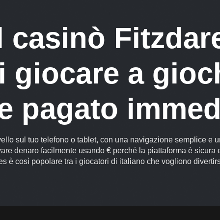
 casinò Fitzdares
 giocare a gioc
re pagato imme
ivello sul tuo telefono o tablet, con una navigazione semplice e u
evare denaro facilmente usando € perché la piattaforma è sicura 
s è così popolare tra i giocatori di italiano che vogliono divertirsi