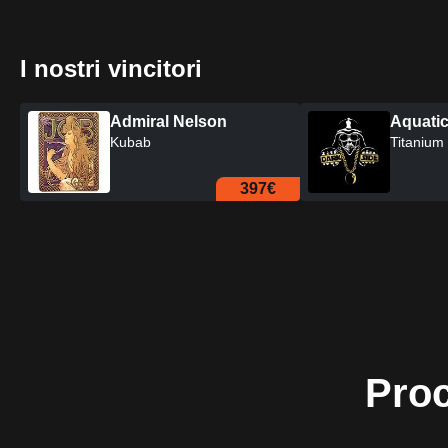
I nostri vincitori
Admiral Nelson
Aquati
Kubab
Titanium
397€
Proc