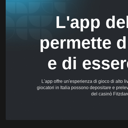
L'app del
permette di
e di esse
L'app offre un'esperienza di gioco di alto l
giocatori in Italia possono depositare e prel
del casinò Fitzdare