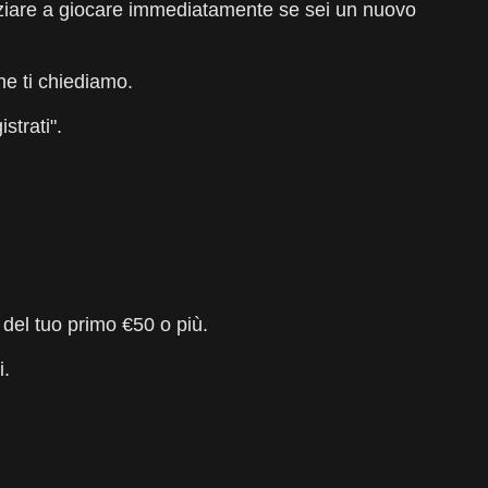
iniziare a giocare immediatamente se sei un nuovo
che ti chiediamo.
strati".
 del tuo primo €50 o più.
i.