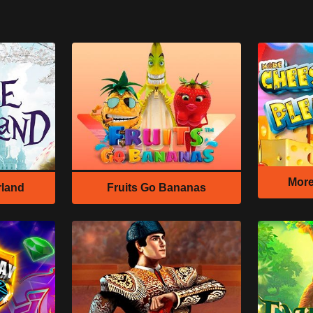
More
rland
Fruits Go Bananas