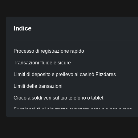
Indice
Processo di registrazione rapido
Transazioni fluide e sicure
Limiti di deposito e prelievo al casinò Fitzdares
Limiti delle transazioni
Gioco a soldi veri sul tuo telefono o tablet
Funzionalità di sicurezza avanzate per un gioco sicuro
Ricompense e promozioni