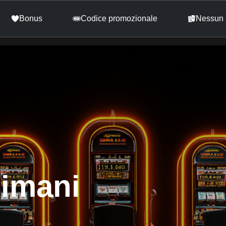
Bonus
Codice promozionale
Nessun 
Rimani