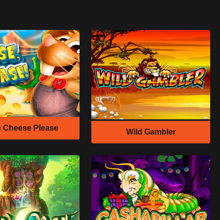
 Cheese Please
Wild Gambler