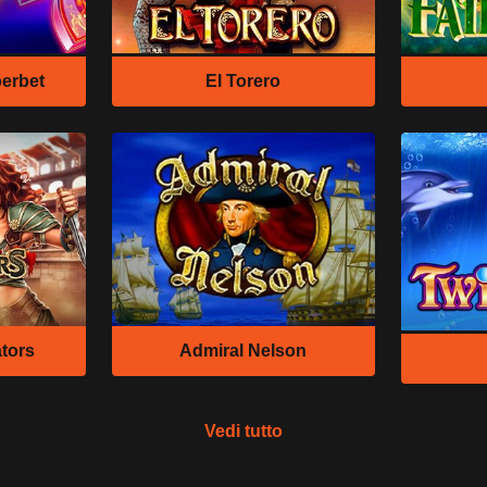
erbet
El Torero
tors
Admiral Nelson
Vedi tutto