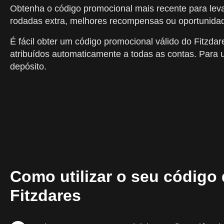
Obtenha o código promocional mais recente para leva
rodadas extra, melhores recompensas ou oportunidad
É fácil obter um código promocional válido do Fitzd
atribuídos automaticamente a todas as contas. Para ut
depósito.
Como utilizar o seu código
Fitzdares