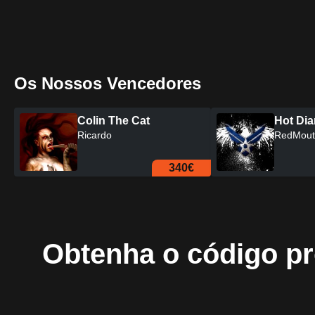
Os Nossos Vencedores
Colin The Cat
Hot Di
Ricardo
RedMout
340€
Obtenha o código pr