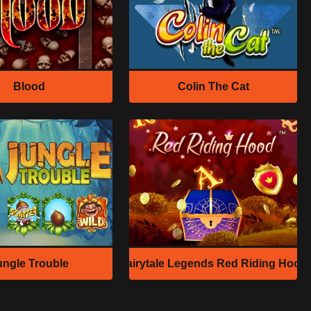
Blood
Colin The Cat
ungle Trouble
Fairytale Legends Red Riding Hood