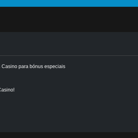
s Casino para bónus especiais
Casino!
tzdares Casino