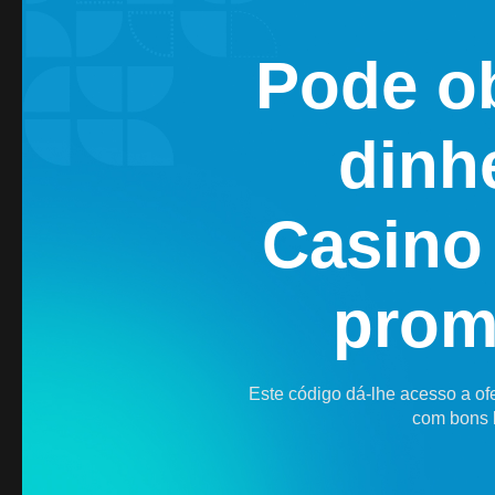
Pode ob
dinhe
Casino
prom
Este código dá-lhe acesso a of
com bons 