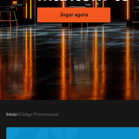
Jogar agora
Início
Código Promocional