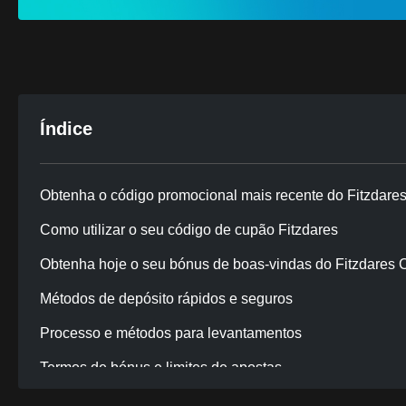
Índice
Obtenha o código promocional mais recente do Fitzdare
Como utilizar o seu código de cupão Fitzdares
Obtenha hoje o seu bónus de boas-vindas do Fitzdares 
Métodos de depósito rápidos e seguros
Processo e métodos para levantamentos
Termos de bónus e limites de apostas
Instruções sobre como utilizar um código de cupão do Fi