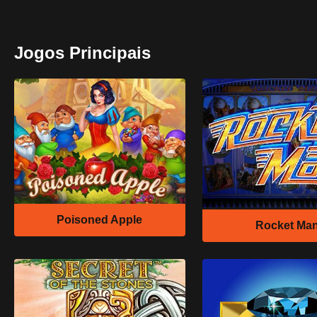
Taxas
Jogos Principais
Poisoned Apple
Rocket Ma