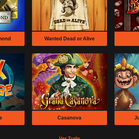
amond
Wanted Dead or Alive
e
Casanova
J
Ver Tudo