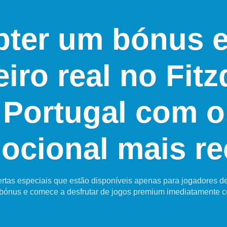
ter um bónus e
iro real no Fit
 Portugal com o
ocional mais re
ertas especiais que estão disponíveis apenas para jogadores d
bónus e comece a desfrutar de jogos premium imediatamente c