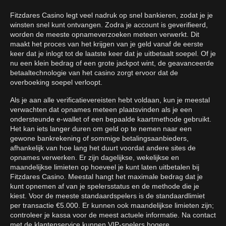
Fitzdares Casino legt veel nadruk op snel bankieren, zodat je je
winsten snel kunt ontvangen. Zodra je account is geverifieerd,
worden de meeste opnameverzoeken meteen verwerkt. Dit
maakt het proces van het krijgen van je geld vanaf de eerste
keer dat je inlogt tot de laatste keer dat je uitbetaalt soepel. Of je
nu een klein bedrag of een grote jackpot wint, de geavanceerde
betaaltechnologie van het casino zorgt ervoor dat de
overboeking soepel verloopt.
Als je aan alle verificatievereisten hebt voldaan, kun je meestal
verwachten dat opnames meteen plaatsvinden als je een
ondersteunde e-wallet of een bepaalde kaartmethode gebruikt.
Het kan iets langer duren om geld op te nemen naar een
gewone bankrekening of sommige betalingsaanbieders,
afhankelijk van hoe lang het duurt voordat andere sites de
opnames verwerken. Er zijn dagelijkse, wekelijkse en
maandelijkse limieten op hoeveel je kunt laten uitbetalen bij
Fitzdares Casino. Meestal hangt het maximale bedrag dat je
kunt opnemen af van je spelersstatus en de methode die je
kiest. Voor de meeste standaardspelers is de standaardlimiet
per transactie €5.000. Er kunnen ook maandelijkse limieten zijn;
controleer je kassa voor de meest actuele informatie. Na contact
met de klantenservice kunnen VIP-spelers hogere