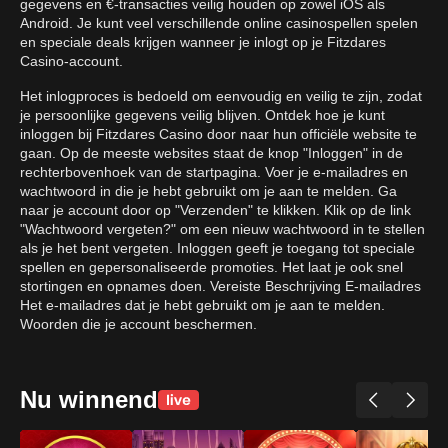
gegevens en €-transacties veilig houden op zowel iOS als
Android. Je kunt veel verschillende online casinospellen spelen
en speciale deals krijgen wanneer je inlogt op je Fitzdares
Casino-account.
Het inlogproces is bedoeld om eenvoudig en veilig te zijn, zodat
je persoonlijke gegevens veilig blijven. Ontdek hoe je kunt
inloggen bij Fitzdares Casino door naar hun officiële website te
gaan. Op de meeste websites staat de knop "Inloggen" in de
rechterbovenhoek van de startpagina. Voer je e-mailadres en
wachtwoord in die je hebt gebruikt om je aan te melden. Ga
naar je account door op "Verzenden" te klikken. Klik op de link
"Wachtwoord vergeten?" om een nieuw wachtwoord in te stellen
als je het bent vergeten. Inloggen geeft je toegang tot speciale
spellen en gepersonaliseerde promoties. Het laat je ook snel
stortingen en opnames doen. Vereiste Beschrijving E-mailadres
Het e-mailadres dat je hebt gebruikt om je aan te melden.
Woorden die je account beschermen.
Nu winnend