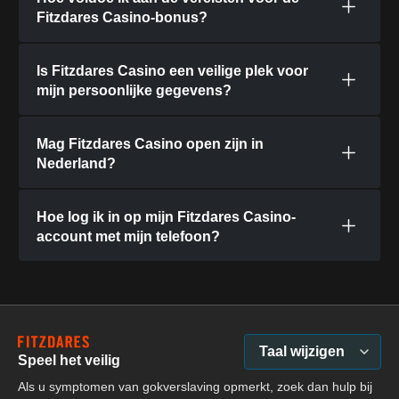
Fitzdares Casino-bonus?
Is Fitzdares Casino een veilige plek voor
mijn persoonlijke gegevens?
Mag Fitzdares Casino open zijn in
Nederland?
Hoe log ik in op mijn Fitzdares Casino-
account met mijn telefoon?
Taal wijzigen
Speel het veilig
Als u symptomen van gokverslaving opmerkt, zoek dan hulp bij