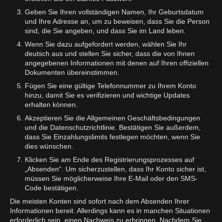
Geben Sie Ihren vollständigen Namen, Ihr Geburtsdatum
und Ihre Adresse an, um zu beweisen, dass Sie die Person
sind, die Sie angeben, und dass Sie im Land leben.
Wenn Sie dazu aufgefordert werden, wählen Sie Ihr
deutsch aus und stellen Sie sicher, dass die von Ihnen
angegebenen Informationen mit denen auf Ihren offiziellen
Dokumenten übereinstimmen.
Fügen Sie eine gültige Telefonnummer zu Ihrem Konto
hinzu, damit Sie es verifizieren und wichtige Updates
erhalten können.
Akzeptieren Sie die Allgemeinen Geschäftsbedingungen
und die Datenschutzrichtlinie. Bestätigen Sie außerdem,
dass Sie Einzahlungslimits festlegen möchten, wenn Sie
dies wünschen.
Klicken Sie am Ende des Registrierungsprozesses auf
„Absenden“. Um sicherzustellen, dass Ihr Konto sicher ist,
müssen Sie möglicherweise Ihre E-Mail oder den SMS-
Code bestätigen.
Die meisten Konten sind sofort nach dem Absenden Ihrer
Informationen bereit. Allerdings kann es in manchen Situationen
erforderlich sein, einen Nachweis zu erbringen. Nachdem Sie