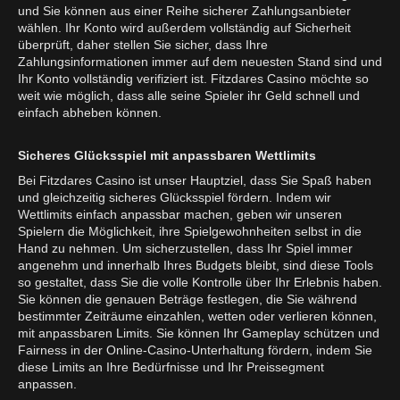
und Sie können aus einer Reihe sicherer Zahlungsanbieter
wählen. Ihr Konto wird außerdem vollständig auf Sicherheit
überprüft, daher stellen Sie sicher, dass Ihre
Zahlungsinformationen immer auf dem neuesten Stand sind und
Ihr Konto vollständig verifiziert ist. Fitzdares Casino möchte so
weit wie möglich, dass alle seine Spieler ihr Geld schnell und
einfach abheben können.
Sicheres Glücksspiel mit anpassbaren Wettlimits
Bei Fitzdares Casino ist unser Hauptziel, dass Sie Spaß haben
und gleichzeitig sicheres Glücksspiel fördern. Indem wir
Wettlimits einfach anpassbar machen, geben wir unseren
Spielern die Möglichkeit, ihre Spielgewohnheiten selbst in die
Hand zu nehmen. Um sicherzustellen, dass Ihr Spiel immer
angenehm und innerhalb Ihres Budgets bleibt, sind diese Tools
so gestaltet, dass Sie die volle Kontrolle über Ihr Erlebnis haben.
Sie können die genauen Beträge festlegen, die Sie während
bestimmter Zeiträume einzahlen, wetten oder verlieren können,
mit anpassbaren Limits. Sie können Ihr Gameplay schützen und
Fairness in der Online-Casino-Unterhaltung fördern, indem Sie
diese Limits an Ihre Bedürfnisse und Ihr Preissegment
anpassen.