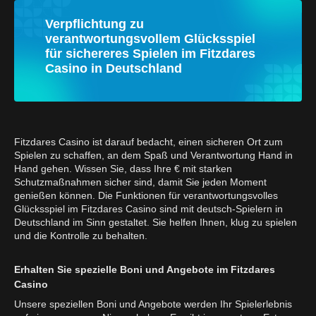
Verpflichtung zu
verantwortungsvollem Glücksspiel
für sichereres Spielen im Fitzdares
Casino in Deutschland
Fitzdares Casino ist darauf bedacht, einen sicheren Ort zum
Spielen zu schaffen, an dem Spaß und Verantwortung Hand in
Hand gehen. Wissen Sie, dass Ihre € mit starken
Schutzmaßnahmen sicher sind, damit Sie jeden Moment
genießen können. Die Funktionen für verantwortungsvolles
Glücksspiel im Fitzdares Casino sind mit deutsch-Spielern in
Deutschland im Sinn gestaltet. Sie helfen Ihnen, klug zu spielen
und die Kontrolle zu behalten.
Erhalten Sie spezielle Boni und Angebote im Fitzdares
Casino
Unsere speziellen Boni und Angebote werden Ihr Spielerlebnis