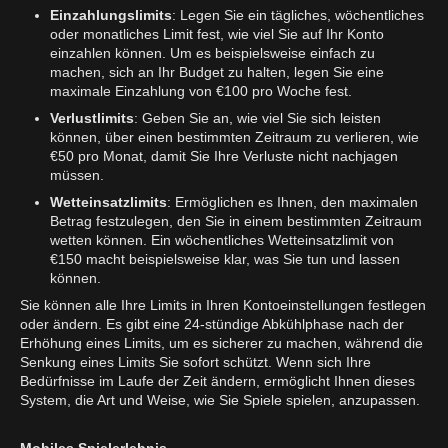
Einzahlungslimits
: Legen Sie ein tägliches, wöchentliches
oder monatliches Limit fest, wie viel Sie auf Ihr Konto
einzahlen können. Um es beispielsweise einfach zu
machen, sich an Ihr Budget zu halten, legen Sie eine
maximale Einzahlung von €100 pro Woche fest.
Verlustlimits
: Geben Sie an, wie viel Sie sich leisten
können, über einen bestimmten Zeitraum zu verlieren, wie
€50 pro Monat, damit Sie Ihre Verluste nicht nachjagen
müssen.
Wetteinsatzlimits
: Ermöglichen es Ihnen, den maximalen
Betrag festzulegen, den Sie in einem bestimmten Zeitraum
wetten können. Ein wöchentliches Wetteinsatzlimit von
€150 macht beispielsweise klar, was Sie tun und lassen
können.
Sie können alle Ihre Limits in Ihren Kontoeinstellungen festlegen
oder ändern. Es gibt eine 24-stündige Abkühlphase nach der
Erhöhung eines Limits, um es sicherer zu machen, während die
Senkung eines Limits Sie sofort schützt. Wenn sich Ihre
Bedürfnisse im Laufe der Zeit ändern, ermöglicht Ihnen dieses
System, die Art und Weise, wie Sie Spiele spielen, anzupassen.