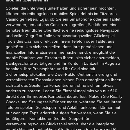
Mobiles Spielerlebnis
Spieler, die unterwegs unterhalten und sicher sein möchten,
können ein reibungsloses mobiles Spielerlebnis im Fitzdares
Casino genießen. Egal, ob Sie ein Smartphone oder ein Tablet
verwenden, um auf das Casino zuzugreifen, Sie können eine
benutzerfreundliche Oberfläche, eine reibungslose Navigation
und vollen Zugriff auf alle verantwortungsvollen Glücksspiel-
Tools des Casinos direkt von Ihrem Telefon oder Tablet aus
genießen. Um sicherzustellen, dass Ihre persönlichen und
finanziellen Informationen immer sicher sind, ermöglicht die
mobile Plattform von Fitzdares Ihnen, sich sicher anzumelden,
Bankgeschäfte zu tätigen und Ihr Konto in Echtzeit im Auge zu
behalten. Ihre Privatsphäre und Ihr Geld sind mit
Sicherheitsprotokollen wie Zwei-Faktor-Authentifizierung und
verschlüsselten Transaktionen sicher. Dies ermöglicht es Ihnen,
sich auf das Spielen zu konzentrieren, ohne sich um etwas
anderes zu sorgen. Legen Sie Einzahlungslimits von nur €10
direkt über Ihr mobiles Kontodashboard fest. Nutzen Sie Reality-
Checks und Sitzungszeit-Erinnerungen, während Sie auf Ihrem
Telefon spielen. Selbstsperr- und Abkühlfunktionen können mit
nur wenigen Taps jederzeit aufgerufen werden, wenn Sie sie
benötigen。 Kontaktieren Sie den Support für
verantwortungsvolles Glücksspiel sofort über die integrierte
mobile Nachrichtenfunktion. Alle Spiele von Fitzdares sind für